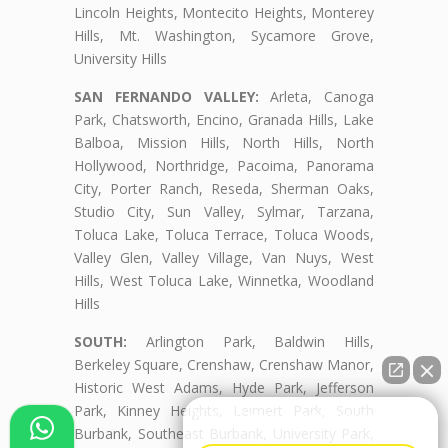
Lincoln Heights, Montecito Heights, Monterey
Hills, Mt. Washington, Sycamore Grove,
University Hills
SAN FERNANDO VALLEY:
Arleta, Canoga
Park, Chatsworth, Encino, Granada Hills, Lake
Balboa, Mission Hills, North Hills, North
Hollywood, Northridge, Pacoima, Panorama
City, Porter Ranch, Reseda, Sherman Oaks,
Studio City, Sun Valley, Sylmar, Tarzana,
Toluca Lake, Toluca Terrace, Toluca Woods,
Valley Glen, Valley Village, Van Nuys, West
Hills, West Toluca Lake, Winnetka, Woodland
Hills
SOUTH:
Arlington Park, Baldwin Hills,
Berkeley Square, Crenshaw, Crenshaw Manor,
Historic West Adams, Hyde Park, Jefferson
Park, Kinney Heights, Leimert Park, South
👋🏼¿Cómo puedo ayudarte?
Burbank, Southeast Burbank, University Park,