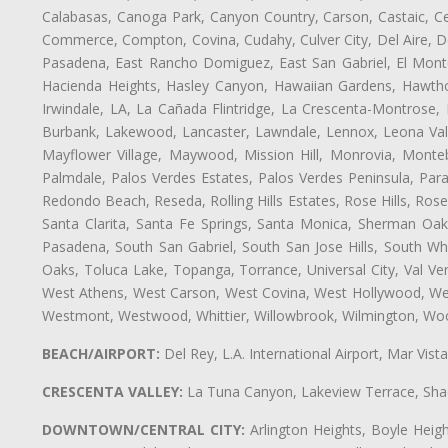
Calabasas, Canoga Park, Canyon Country, Carson, Castaic, Cen
Commerce, Compton, Covina, Cudahy, Culver City, Del Aire, D
Pasadena, East Rancho Domiguez, East San Gabriel, El Monte
Hacienda Heights, Hasley Canyon, Hawaiian Gardens, Hawthor
Irwindale, LA, La Cañada Flintridge, La Crescenta-Montrose,
Burbank, Lakewood, Lancaster, Lawndale, Lennox, Leona Vall
Mayflower Village, Maywood, Mission Hill, Monrovia, Monte
Palmdale, Palos Verdes Estates, Palos Verdes Peninsula, Pa
Redondo Beach, Reseda, Rolling Hills Estates, Rose Hills, Ro
Santa Clarita, Santa Fe Springs, Santa Monica, Sherman Oaks
Pasadena, South San Gabriel, South San Jose Hills, South Whi
Oaks, Toluca Lake, Topanga, Torrance, Universal City, Val Verd
West Athens, West Carson, West Covina, West Hollywood, Wes
Westmont, Westwood, Whittier, Willowbrook, Wilmington, Wood
BEACH/AIRPORT:
Del Rey, L.A. International Airport, Mar Vis
CRESCENTA VALLEY:
La Tuna Canyon, Lakeview Terrace, Shad
DOWNTOWN/CENTRAL CITY:
Arlington Heights, Boyle Heigh