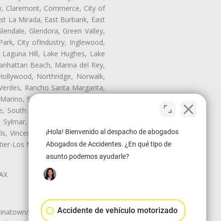
ry, Claremont, Commerce, City of
st La Mirada, East Burbank, East
endale, Glendora, Green Valley,
rk, City ofIndustry, Inglewood,
, Laguna Hill, Lake Hughes, Lake
anhattan Beach, Marina del Rey,
Hollywood, Northridge, Norwalk,
Verdes, Rancho Santa Margarita,
 Marino, San Pasqual, San Pedro,
te, South Monrovia Island, South
e, Sylmar, Temple City, Thousand
¡Hola! Bienvenido al despacho de abogados
ls, Vincent, Walnut, Walnut Park,
r-Los Nietos, Westlake Village,
Abogados de Accidentes. ¿En qué tipo de
asunto podemos ayudarle?
LAX
Accidente de vehículo motorizado
natown/Historic LA, Central City