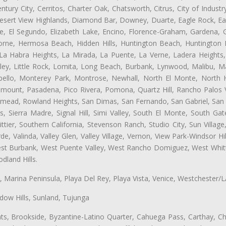
tury City, Cerritos, Charter Oak, Chatsworth, Citrus, City of Indust
esert View Highlands, Diamond Bar, Downey, Duarte, Eagle Rock, Ea
, El Segundo, Elizabeth Lake, Encino, Florence-Graham, Gardena, Gl
ne, Hermosa Beach, Hidden Hills, Huntington Beach, Huntington Pa
 La Habra Heights, La Mirada, La Puente, La Verne, Ladera Heights
ey, Little Rock, Lomita, Long Beach, Burbank, Lynwood, Malibu, M
bello, Monterey Park, Montrose, Newhall, North El Monte, North 
ramount, Pasadena, Pico Rivera, Pomona, Quartz Hill, Rancho Palos 
semead, Rowland Heights, San Dimas, San Fernando, San Gabriel, San
, Sierra Madre, Signal Hill, Simi Valley, South El Monte, South Ga
ttier, Southern California, Stevenson Ranch, Studio City, Sun Villag
e, Valinda, Valley Glen, Valley Village, Vernon, View Park-Windsor Hil
t Burbank, West Puente Valley, West Rancho Domiguez, West Whittie
land Hills.
ta, Marina Peninsula, Playa Del Rey, Playa Vista, Venice, Westchester/
ow Hills, Sunland, Tujunga
ts, Brookside, Byzantine-Latino Quarter, Cahuega Pass, Carthay, Chi