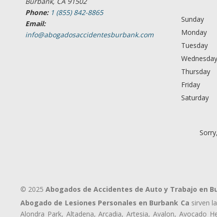
Burbank, CA 91502
Phone:
1 (855) 842-8865
Sunday
Email:
Monday
info@abogadosaccidentesburbank.com
Tuesday
Wednesda
Thursday
Friday
Saturday
Sorry
© 2025
Abogados de Accidentes de Auto y Trabajo en B
Abogado de Lesiones Personales en Burbank Ca
sirven l
Alondra Park, Altadena, Arcadia, Artesia, Avalon, Avocado Hei