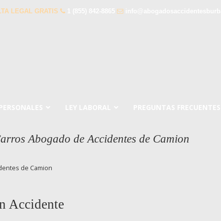
TA LEGAL GRATIS
1 (855) 842-8865
info@abogadosaccidentesbur
 PERSONALES
LEY LABORAL
PREGUNTAS FRECUENTES
Carros Abogado de Accidentes de Camion
identes de Camion
n Accidente