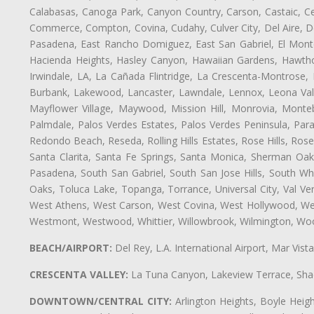
Calabasas, Canoga Park, Canyon Country, Carson, Castaic, Cen
Commerce, Compton, Covina, Cudahy, Culver City, Del Aire, D
Pasadena, East Rancho Domiguez, East San Gabriel, El Monte
Hacienda Heights, Hasley Canyon, Hawaiian Gardens, Hawthor
Irwindale, LA, La Cañada Flintridge, La Crescenta-Montrose,
Burbank, Lakewood, Lancaster, Lawndale, Lennox, Leona Vall
Mayflower Village, Maywood, Mission Hill, Monrovia, Monte
Palmdale, Palos Verdes Estates, Palos Verdes Peninsula, Pa
Redondo Beach, Reseda, Rolling Hills Estates, Rose Hills, Ro
Santa Clarita, Santa Fe Springs, Santa Monica, Sherman Oaks
Pasadena, South San Gabriel, South San Jose Hills, South Whi
Oaks, Toluca Lake, Topanga, Torrance, Universal City, Val Verd
West Athens, West Carson, West Covina, West Hollywood, Wes
Westmont, Westwood, Whittier, Willowbrook, Wilmington, Wood
BEACH/AIRPORT:
Del Rey, L.A. International Airport, Mar Vis
CRESCENTA VALLEY:
La Tuna Canyon, Lakeview Terrace, Shad
DOWNTOWN/CENTRAL CITY:
Arlington Heights, Boyle Heigh