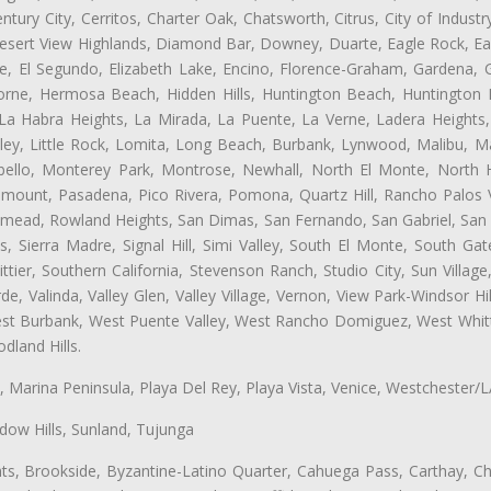
tury City, Cerritos, Charter Oak, Chatsworth, Citrus, City of Indust
esert View Highlands, Diamond Bar, Downey, Duarte, Eagle Rock, Ea
, El Segundo, Elizabeth Lake, Encino, Florence-Graham, Gardena, Gl
ne, Hermosa Beach, Hidden Hills, Huntington Beach, Huntington Pa
 La Habra Heights, La Mirada, La Puente, La Verne, Ladera Heights
ey, Little Rock, Lomita, Long Beach, Burbank, Lynwood, Malibu, M
bello, Monterey Park, Montrose, Newhall, North El Monte, North 
ramount, Pasadena, Pico Rivera, Pomona, Quartz Hill, Rancho Palos 
semead, Rowland Heights, San Dimas, San Fernando, San Gabriel, San
, Sierra Madre, Signal Hill, Simi Valley, South El Monte, South Ga
ttier, Southern California, Stevenson Ranch, Studio City, Sun Villag
e, Valinda, Valley Glen, Valley Village, Vernon, View Park-Windsor Hil
t Burbank, West Puente Valley, West Rancho Domiguez, West Whittie
land Hills.
ta, Marina Peninsula, Playa Del Rey, Playa Vista, Venice, Westchester/
ow Hills, Sunland, Tujunga
ts, Brookside, Byzantine-Latino Quarter, Cahuega Pass, Carthay, Chi