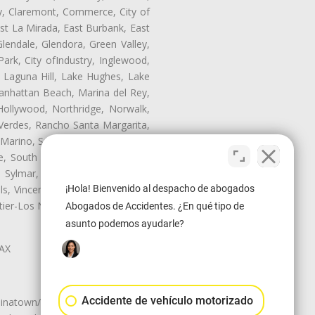
ry, Claremont, Commerce, City of
st La Mirada, East Burbank, East
endale, Glendora, Green Valley,
rk, City ofIndustry, Inglewood,
, Laguna Hill, Lake Hughes, Lake
anhattan Beach, Marina del Rey,
Hollywood, Northridge, Norwalk,
Verdes, Rancho Santa Margarita,
 Marino, San Pasqual, San Pedro,
te, South Monrovia Island, South
e, Sylmar, Temple City, Thousand
¡Hola! Bienvenido al despacho de abogados
ls, Vincent, Walnut, Walnut Park,
r-Los Nietos, Westlake Village,
Abogados de Accidentes. ¿En qué tipo de
asunto podemos ayudarle?
LAX
Accidente de vehículo motorizado
natown/Historic LA, Central City