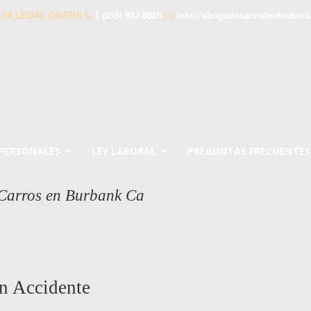
TA LEGAL GRATIS
1 (855) 842-8865
info@abogadosaccidentesbur
 PERSONALES
LEY LABORAL
PREGUNTAS FRECUENTES
 Carros en Burbank Ca
n Accidente