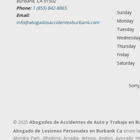
Burbank, CA 91502
Phone:
1 (855) 842-8865
Sunday
Email:
Monday
info@abogadosaccidentesburbank.com
Tuesday
Wednesda
Thursday
Friday
Saturday
Sorry
© 2025
Abogados de Accidentes de Auto y Trabajo en B
Abogado de Lesiones Personales en Burbank Ca
sirven l
Alondra Park, Altadena, Arcadia, Artesia, Avalon, Avocado Hei